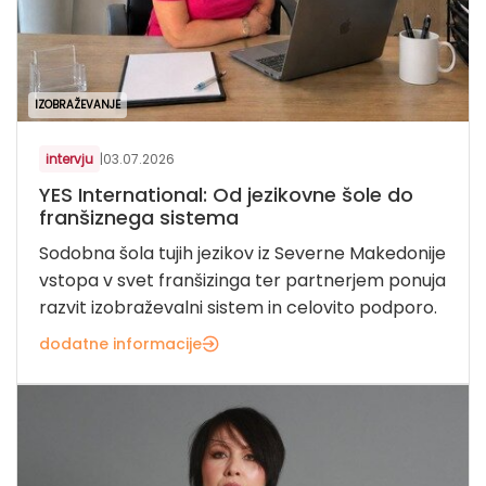
IZOBRAŽEVANJE
intervju
|
03.07.2026
YES International: Od jezikovne šole do
franšiznega sistema
Sodobna šola tujih jezikov iz Severne Makedonije
vstopa v svet franšizinga ter partnerjem ponuja
razvit izobraževalni sistem in celovito podporo.
dodatne informacije