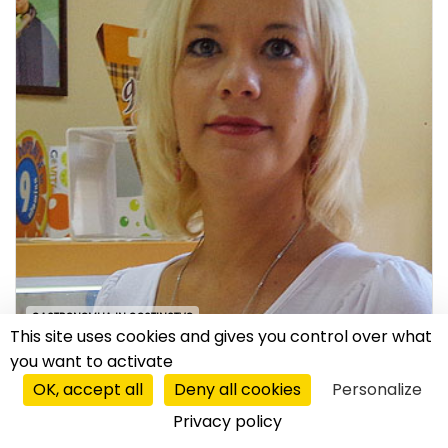
GASTRONOMIJA IN GOSTINSTVO
This site uses cookies and gives you control over what
you want to activate
intervju
|
11.09.2017
OK, accept all
Deny all cookies
Personalize
Franšiza brez nadomestil
Privacy policy
Kaj potrebujemo za zagon Mini Pani franšize in