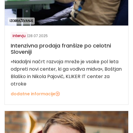
IZOBRAŽEVANJE
intervju
|
28.07.2025
Intenzivna prodaja franšize po celotni
Sloveniji
»Nadaljni načrt razvoja mreže je vsake pol leta
odpreti novi center, ki ga vodiva midva«, Boštjan
Blaško in Nikola Pajović, KLIKER IT center za
otroke
dodatne informacije