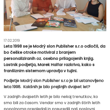
17.02.2019
Leta 1998 se je Modrý slon Publisher s.r.o odločil, da
bo češke otroke motiviral z branjem
personaliziranih oz. osebno prilagojenih knjig.
Lastnik podjetja, Marek Halfar razkriva, kako s
franšiznim sistemom upravlja v tujini.
Podjetje Modrý slon Publisher s.r.o je bil ustanovljeno
leta 1998. Kakšnih je bilo prejšnjih dvajset let?
V zadnjih dvajsetih letih je bilo nekaj trenutkov, ko
smo bili za časom. Vendar smo v zadnjih štirih letih
popolnoma pregledali in preuredili naš poslovni