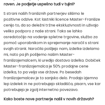
raven. Je podjetje uspešno tudi v tujini?
S strani naših franšiznih partnerjev slišimo le
pozitivne odzive. Kot lastniki licence Master-Franšize
cenijo to, da so deležni tržne ekskluzivnosti in uživajo
veliko podporo z naše strani. Tako se lahko
osredotočijo na vodenje spletne trgovine, službo za
pomoč uporabnikom in sprejemanje naročil s strani
svojih strank. Naročila pošljejo nam, izdelke izdelamo
mi, nato pa jih pošljemo našim Master-
franšizojemalcem, ki uredijo dostavo izdelka. Dobiček
Master-franšizojemalca je 50% prodajne cene
izdelka, to pa velja vse države. Po besedah
franšizojemalcev je to sanjsko delo. Prodajo izjemno
lep izdelek in ne potrebujejo skladišča, pisarn, vse kar
potrebujejo je zgolj internetno povezavo.
Kako boste nove partnerje našli v novih državah?