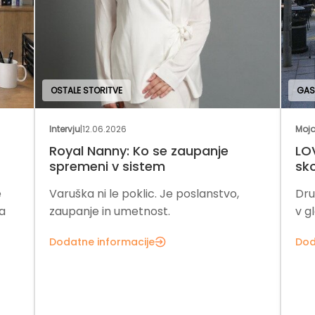
ORITVE
GASTRONOMIJA IN GOSTIN
.06.2026
Moja franšiza
|
27.04.2026
Nanny: Ko se zaupanje
LOV Popcorn: tradic
ni v sistem
skozi franšizo
ni le poklic. Je poslanstvo,
Družinska tradicija, 
e in umetnost.
v globalno poslovno 
informacije
Dodatne informacije