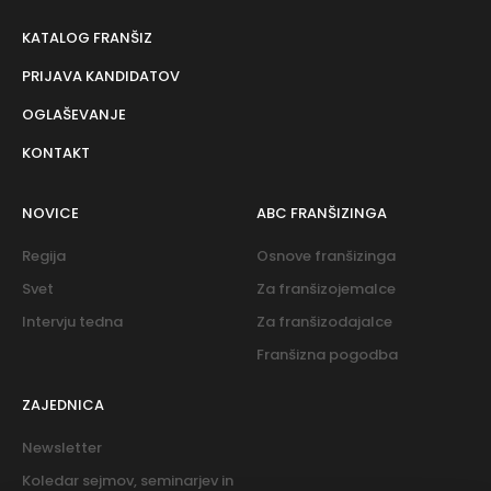
KATALOG FRANŠIZ
PRIJAVA KANDIDATOV
OGLAŠEVANJE
KONTAKT
NOVICE
ABC FRANŠIZINGA
Regija
Osnove franšizinga
Svet
Za franšizojemalce
Intervju tedna
Za franšizodajalce
Franšizna pogodba
ZAJEDNICA
Newsletter
Koledar sejmov, seminarjev in