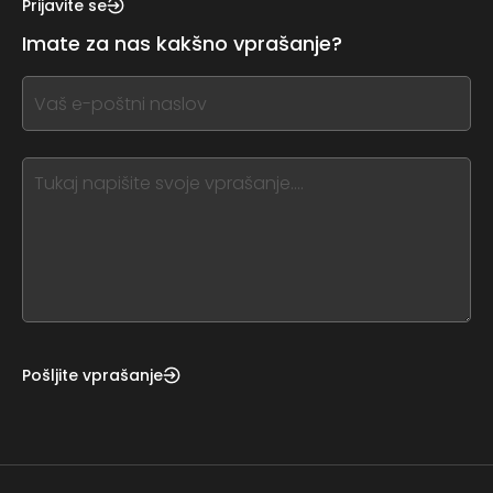
this,
Prijavite se
leave
Imate za nas kakšno vprašanje?
this
form
If
field
you
blank
see
this,
leave
this
form
field
blank
Pošljite vprašanje