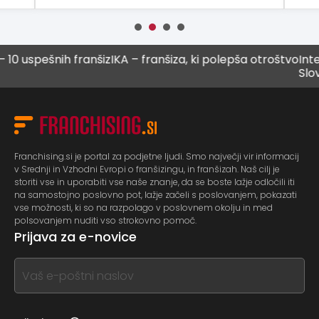
uspešnih franšiz
IKA – franšiza, ki polepša otroštvo
Intenzi
Slovenij
Franchising.si je portal za podjetne ljudi. Smo največji vir informacij
v Srednji in Vzhodni Evropi o franšizingu, in franšizah. Naš cilj je
storiti vse in uporabiti vse naše znanje, da se boste lažje odločili iti
na samostojno poslovno pot, lažje začeli s poslovanjem, pokazati
vse možnosti, ki so na razpolago v poslovnem okolju in med
polsovanjem nuditi vso strokovno pomoč.
Prijava za e-novice
If
you
see