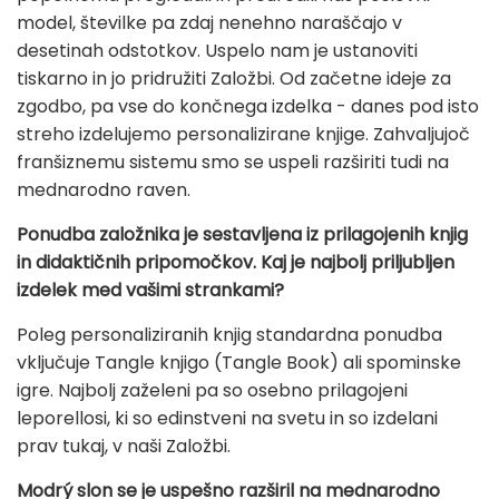
model, številke pa zdaj nenehno naraščajo v
desetinah odstotkov. Uspelo nam je ustanoviti
tiskarno in jo pridružiti Založbi. Od začetne ideje za
zgodbo, pa vse do končnega izdelka - danes pod isto
streho izdelujemo personalizirane knjige. Zahvaljujoč
franšiznemu sistemu smo se uspeli razširiti tudi na
mednarodno raven.
Ponudba založnika je sestavljena iz prilagojenih knjig
in didaktičnih pripomočkov. Kaj je najbolj priljubljen
izdelek med vašimi strankami?
Poleg personaliziranih knjig standardna ponudba
vključuje Tangle knjigo (Tangle Book) ali spominske
igre. Najbolj zaželeni pa so osebno prilagojeni
leporellosi, ki so edinstveni na svetu in so izdelani
prav tukaj, v naši Založbi.
Modrý slon se je uspešno razširil na mednarodno