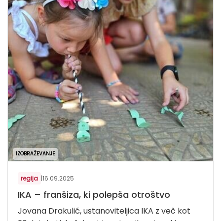
IZOBRAŽEVANJE
regija
|
16.09.2025
IKA – franšiza, ki polepša otroštvo
Jovana Drakulić, ustanoviteljica IKA z več kot