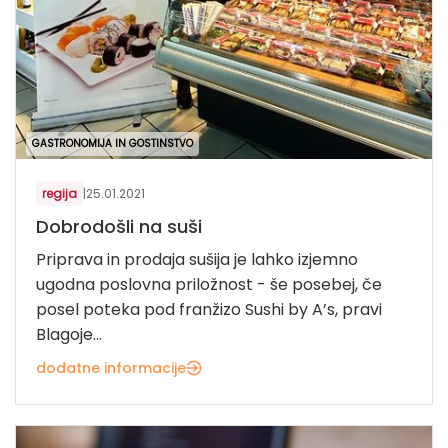
GASTRONOMIJA IN GOSTINSTVO
regija
|
25.01.2021
Dobrodošli na suši
Priprava in prodaja sušija je lahko izjemno
ugodna poslovna priložnost - še posebej, če
posel poteka pod franžizo Sushi by A’s, pravi
Blagoje...
dodatne informacije