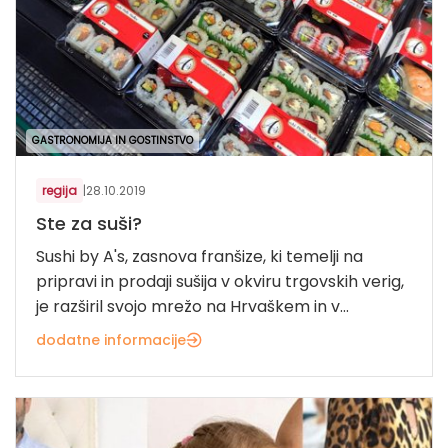
GASTRONOMIJA IN GOSTINSTVO
regija
|
28.10.2019
Ste za suši?
Sushi by A's, zasnova franšize, ki temelji na
pripravi in prodaji sušija v okviru trgovskih verig,
je razširil svojo mrežo na Hrvaškem in v...
dodatne informacije