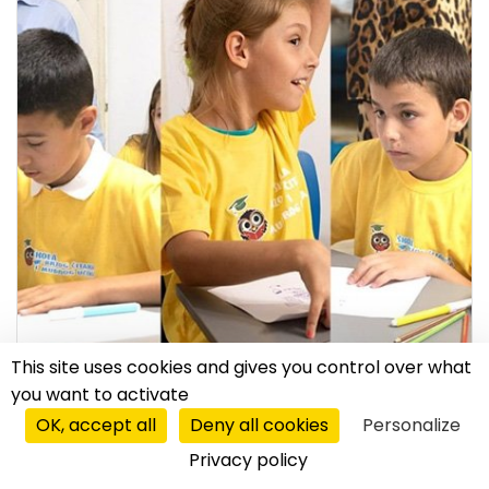
This site uses cookies and gives you control over what
IZOBRAŽEVANJE
you want to activate
OK, accept all
Deny all cookies
Personalize
regija
|
16.08.2019
Privacy policy
S “hitrim branjem” do lastnega posla