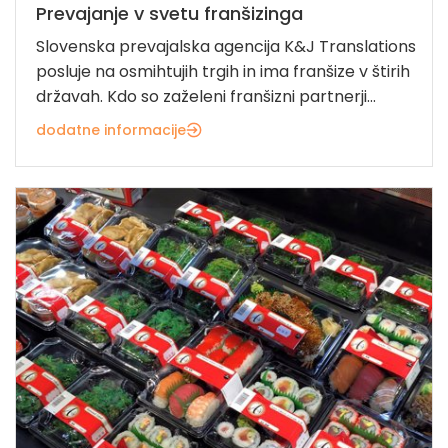
Prevajanje v svetu franšizinga
Slovenska prevajalska agencija K&J Translations
posluje na osmihtujih trgih in ima franšize v štirih
državah. Kdo so zaželeni franšizni partnerji...
dodatne informacije