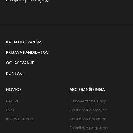
KATALOG FRANŠIZ
PRIJAVA KANDIDATOV
OGLAŠEVANJE
KONTAKT
NOVICE
ABC FRANŠIZINGA
Regija
Osnove franšizinga
Svet
Za franšizojemalce
Intervju tedna
Za franšizodajalce
Franšizna pogodba