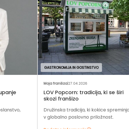
GASTRONOMIJA IN GOSTINSTVO
OBL
Moja franšiza
|
27.04.2026
Regi
LOV Popcorn: tradicija, ki se širi
Div
skozi franšizo
Div
Družinska tradicija, ki kokice spreminja
sta
v globalno poslovno priložnost.
mal
trg