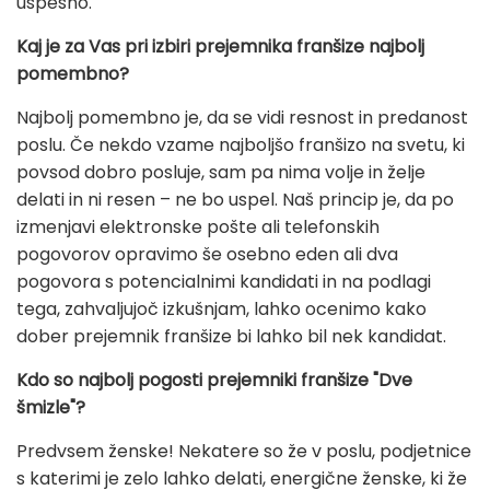
uspešno.
Kaj je za Vas pri izbiri prejemnika franšize najbolj
pomembno?
Najbolj pomembno je, da se vidi resnost in predanost
poslu. Če nekdo vzame najboljšo franšizo na svetu, ki
povsod dobro posluje, sam pa nima volje in želje
delati in ni resen – ne bo uspel. Naš princip je, da po
izmenjavi elektronske pošte ali telefonskih
pogovorov opravimo še osebno eden ali dva
pogovora s potencialnimi kandidati in na podlagi
tega, zahvaljujoč izkušnjam, lahko ocenimo kako
dober prejemnik franšize bi lahko bil nek kandidat.
Kdo so najbolj pogosti prejemniki franšize "Dve
šmizle"?
Predvsem ženske! Nekatere so že v poslu, podjetnice
s katerimi je zelo lahko delati, energične ženske, ki že