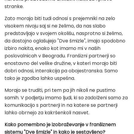
stranke.
Zato morajo biti tudi odnosi s prejemniki na zelo
visokem nivoju saj si ne želimo, da nas slabo
predstavljajo v svojem okolišu, nasprotno si želimo,
da dostojno oglašujejo "Dve šmizle", imajo spodobno
izbiro nakita, enako kot imamo mi v naših
poslovalnicah v Beogradu. Franšizni partnerji so
enostavno del velike družine, v kateri morajo biti
dobri odnosi, interakcija pa obojestranska. Samo
tako je zgodba lahko uspešna.
Morajo se truditi, pri tem pa jih nikoli ne pustimo
samih. V podjetju imamo ljudi, ki so zadolženi samo za
komunikacijo s partnerji in na katere se partnerji
lahko obrnejo za kakršenkoli nasvet.
Kako pomembno je izobraževanje v franšiznem
sistemu "Dve šmizle" in kako je sestavljeno?