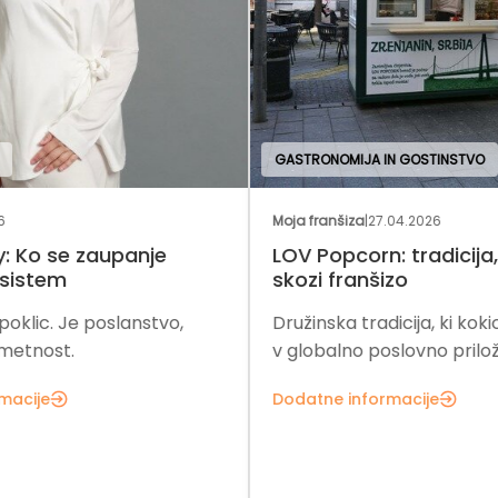
GASTRONOMIJA IN GOSTINSTVO
OBL
Moja franšiza
|
27.04.2026
Regi
LOV Popcorn: tradicija, ki se širi
Div
skozi franšizo
Div
Družinska tradicija, ki kokice spreminja
sta
v globalno poslovno priložnost.
mal
trg
Dodatne informacije
Dod