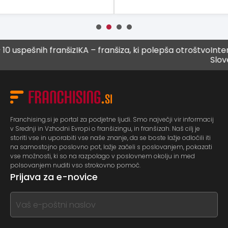
ešnih franšiz
IKA – franšiza, ki polepša otroštvo
Intenzivna
Sloveniji
Franchising.si je portal za podjetne ljudi. Smo največji vir informacij
v Srednji in Vzhodni Evropi o franšizingu, in franšizah. Naš cilj je
storiti vse in uporabiti vse naše znanje, da se boste lažje odločili iti
na samostojno poslovno pot, lažje začeli s poslovanjem, pokazati
vse možnosti, ki so na razpolago v poslovnem okolju in med
polsovanjem nuditi vso strokovno pomoč.
Prijava za e-novice
If
you
see