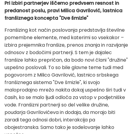
Pri izbiri partnerjev iščemo predvsem resnost in
predanost poslu, pravi Milica Gavrilović, lastnica
franšiznega koncepta "Dve šmizle"
Franšizing kot način poslovanja predstavlja številne
pomembne elemente, med katerimi so vsekakor –
izbira prejemnika franšize, prenos znanja in razvijanje
odnosov z bodočimi partnerji. S tem je dajalec
franšize lahko prepričan, da bodo novi člani "družine"
uspešno poslovali. To so bile glavne teme tudi med
pogovorom z Milico Gavrilović, lastnico srbskega
franšiznega sistema "Dve šmizle", ki svojo
maloprodajno mrežo nakita dokaj uspešno širi tudi v
časih, ko se malo ljudi odloča za vstop v podjetniške
vode. Franšizni partnerji so del velike družine,
poudarja Gavrilovićeva in dodaja, da morajo biti
zaradi tega odnosi dobri, interakcija pa
obojestranska. Samo tako je sodelovanje lahko