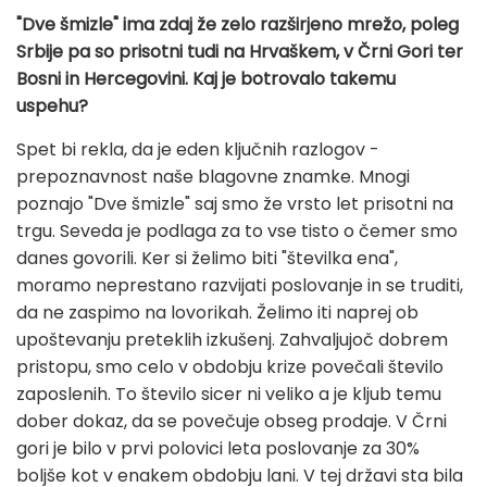
"Dve šmizle" ima zdaj že zelo razširjeno mrežo, poleg
Srbije pa so prisotni tudi na Hrvaškem, v Črni Gori ter
Bosni in Hercegovini. Kaj je botrovalo takemu
uspehu?
Spet bi rekla, da je eden ključnih razlogov -
prepoznavnost naše blagovne znamke. Mnogi
poznajo "Dve šmizle" saj smo že vrsto let prisotni na
trgu. Seveda je podlaga za to vse tisto o čemer smo
danes govorili. Ker si želimo biti "številka ena",
moramo neprestano razvijati poslovanje in se truditi,
da ne zaspimo na lovorikah. Želimo iti naprej ob
upoštevanju preteklih izkušenj. Zahvaljujoč dobrem
pristopu, smo celo v obdobju krize povečali število
zaposlenih. To število sicer ni veliko a je kljub temu
dober dokaz, da se povečuje obseg prodaje. V Črni
gori je bilo v prvi polovici leta poslovanje za 30%
boljše kot v enakem obdobju lani. V tej državi sta bila