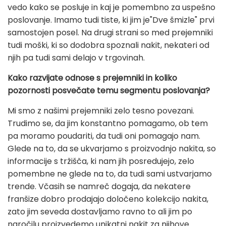
vedo kako se posluje in kaj je pomembno za uspešno
poslovanje. Imamo tudi tiste, ki jim je"Dve šmizle" prvi
samostojen posel. Na drugi strani so med prejemniki
tudi moški, ki so dodobra spoznali nakit, nekateri od
njih pa tudi sami delajo v trgovinah.
Kako razvijate odnose s prejemniki in koliko
pozornosti posvečate temu segmentu poslovanja?
Mi smo z našimi prejemniki zelo tesno povezani.
Trudimo se, da jim konstantno pomagamo, ob tem
pa moramo poudariti, da tudi oni pomagajo nam.
Glede na to, da se ukvarjamo s proizvodnjo nakita, so
informacije s tržišča, ki nam jih posredujejo, zelo
pomembne ne glede na to, da tudi sami ustvarjamo
trende. Včasih se namreč dogaja, da nekatere
franšize dobro prodajajo določeno kolekcijo nakita,
zato jim seveda dostavljamo ravno to ali jim po
naročilu proizvedemo unikatni nakit za njihove