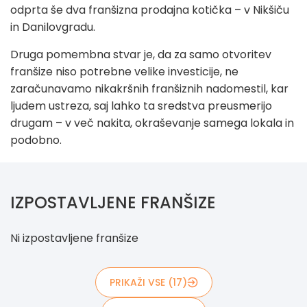
odprta še dva franšizna prodajna kotička – v Nikšiču
in Danilovgradu.
Druga pomembna stvar je, da za samo otvoritev
franšize niso potrebne velike investicije, ne
zaračunavamo nikakršnih franšiznih nadomestil, kar
ljudem ustreza, saj lahko ta sredstva preusmerijo
drugam – v več nakita, okraševanje samega lokala in
podobno.
IZPOSTAVLJENE FRANŠIZE
Ni izpostavljene franšize
PRIKAŽI VSE (17)