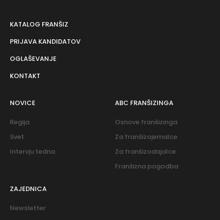
KATALOG FRANŠIZ
PRIJAVA KANDIDATOV
OGLAŠEVANJE
KONTAKT
NOVICE
ABC FRANŠIZINGA
Regija
Osnove franšizinga
Svet
Za franšizojemalce
Intervju tedna
Za franšizodajalce
Franšizna pogodba
ZAJEDNICA
Newsletter