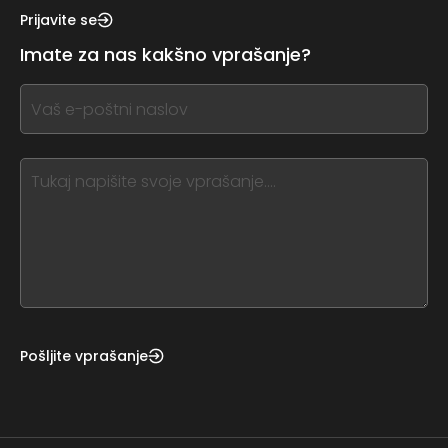
this,
Prijavite se
leave
Imate za nas kakšno vprašanje?
this
form
If
field
you
blank
see
this,
leave
this
form
field
blank
Pošljite vprašanje