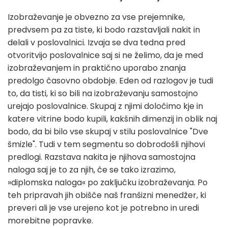
Izobraževanje je obvezno za vse prejemnike,
predvsem pa za tiste, ki bodo razstavljali nakit in
delali v poslovalnici. Izvaja se dva tedna pred
otvoritvijo poslovalnice saj si ne želimo, da je med
izobraževanjem in praktično uporabo znanja
predolgo časovno obdobje. Eden od razlogov je tudi
to, da tisti, ki so bili na izobraževanju samostojno
urejajo poslovalnice. Skupaj z njimi določimo kje in
katere vitrine bodo kupili, kakšnih dimenzij in oblik naj
bodo, da bi bilo vse skupaj v stilu poslovalnice "Dve
šmizle". Tudi v tem segmentu so dobrodošli njihovi
predlogi. Razstava nakita je njihova samostojna
naloga saj je to za njih, če se tako izrazimo,
»diplomska naloga« po zaključku izobraževanja. Po
teh pripravah jih obišče naš franšizni menedžer, ki
preveri ali je vse urejeno kot je potrebno in uredi
morebitne popravke.