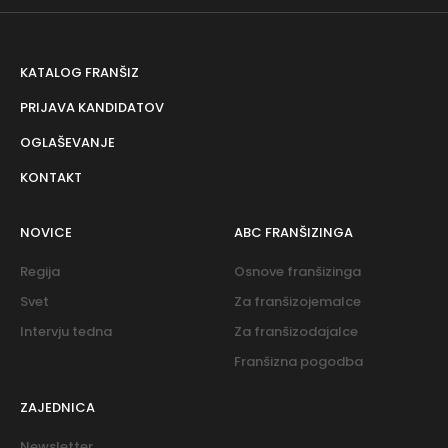
KATALOG FRANŠIZ
PRIJAVA KANDIDATOV
OGLAŠEVANJE
KONTAKT
NOVICE
ABC FRANŠIZINGA
Regija
Osnove franšizinga
Svet
Za franšizojemalce
Intervju tedna
Za franšizodajalce
Franšizna pogodba
ZAJEDNICA
Newsletter