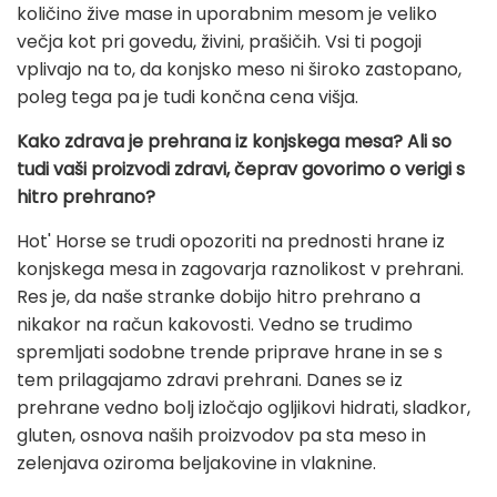
količino žive mase in uporabnim mesom je veliko
večja kot pri govedu, živini, prašičih. Vsi ti pogoji
vplivajo na to, da konjsko meso ni široko zastopano,
poleg tega pa je tudi končna cena višja.
Kako zdrava je prehrana iz konjskega mesa? Ali so
tudi vaši proizvodi zdravi, čeprav govorimo o verigi s
hitro prehrano?
Hot' Horse se trudi opozoriti na prednosti hrane iz
konjskega mesa in zagovarja raznolikost v prehrani.
Res je, da naše stranke dobijo hitro prehrano a
nikakor na račun kakovosti. Vedno se trudimo
spremljati sodobne trende priprave hrane in se s
tem prilagajamo zdravi prehrani. Danes se iz
prehrane vedno bolj izločajo ogljikovi hidrati, sladkor,
gluten, osnova naših proizvodov pa sta meso in
zelenjava oziroma beljakovine in vlaknine.