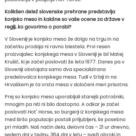
Kolikšen delež slovenske prehrane predstavlja
konjsko meso in kakšne so vaše ocene za države v
regiji, ko govorimo o porabi?
V Sloveniji je konjsko meso že dolgo na trgu in na
začetku prodaja ni ravno blestela. Prvi resen
proizvajalec konjskega mesa v Sloveniji je bil Matej
Krušič, ki je začel poslovati že leta 1977. Danes pa v
Sloveniji obstajata samo dva specializirana
predelovalca konjskega mesa. Tudi v Srbiji in na
Hrvaškem je ta vrsta mesa v določeni meri prisotna.
Prej so konjsko meso uporabljali starejši potrošniki,
mnogim pa niti ni bilo dostopno. A odkar je začel
poslovati Hot' Horse, so burgerji iz konjskega mesa
med širšo populacijo postali priljubljeni, še posebno
pri mladih. Naš način dela, delovni čas – 21 ur dnevno,
sedem dni v tednu, 364 dni v letu – sveži obroki in