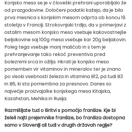
Konjsko meso se je v človeški prehrani uporabljalo že
od prazgodovine. Določeni podatki kažejo, da je bila
prva mesnica s konjskim mesom odprta ob koncu 19.
stoletja v Franciji. Strokovnjaki trdijo, da v primerjavi z
ostalim mesom konjsko meso vsebuje kakovostnejše
beljakovine saj 100g mesa vsebuje kar 20g beljakovin.
Poleg tega vsebuje manj maščob in s tem je
prehranjevanje tako rekoč preventiva pred
boleznimi srca in ožilja. Hkrati je konjsko meso
pomemben vir vitaminov in mineralov ter je znano
po visoki vsebnosti železa in vitamina B12, pa tudi B3
in B6, ki sta pomembna za presnovo. Danes so
največje proizvajalke konjskega mesa Kitajska,
Kazahstan, Mehika in Rusija.
Razmišljate tud o širitvi s pomočjo franšize. Kje bi
želeli najti prejemnike franšize, bo franšiza dostopna
samo v Sloveniji ali tudi v drugih državah regije?