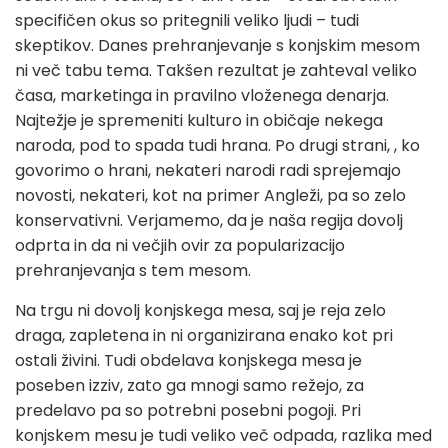
specifičen okus so pritegnili veliko ljudi – tudi
skeptikov. Danes prehranjevanje s konjskim mesom
ni več tabu tema. Takšen rezultat je zahteval veliko
časa, marketinga in pravilno vloženega denarja.
Najtežje je spremeniti kulturo in običaje nekega
naroda, pod to spada tudi hrana. Po drugi strani, , ko
govorimo o hrani, nekateri narodi radi sprejemajo
novosti, nekateri, kot na primer Angleži, pa so zelo
konservativni. Verjamemo, da je naša regija dovolj
odprta in da ni večjih ovir za popularizacijo
prehranjevanja s tem mesom.
Na trgu ni dovolj konjskega mesa, saj je reja zelo
draga, zapletena in ni organizirana enako kot pri
ostali živini. Tudi obdelava konjskega mesa je
poseben izziv, zato ga mnogi samo režejo, za
predelavo pa so potrebni posebni pogoji. Pri
konjskem mesu je tudi veliko več odpada, razlika med