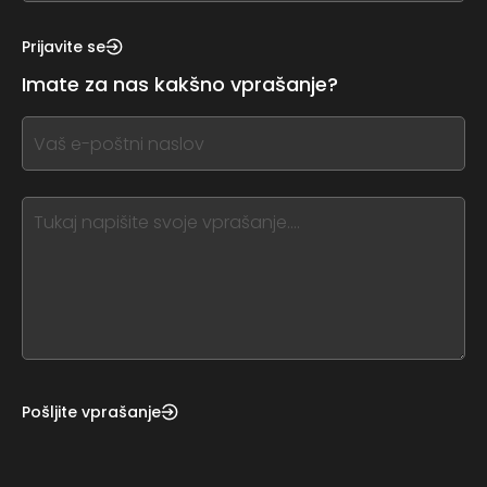
see
this,
Prijavite se
leave
Imate za nas kakšno vprašanje?
this
form
If
field
you
blank
see
this,
leave
this
form
field
blank
Pošljite vprašanje