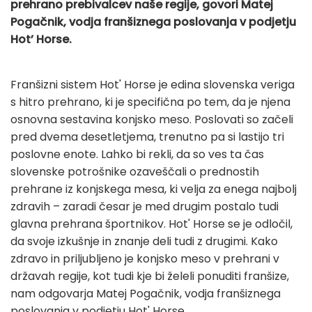
prehrano prebivalcev naše regije, govori Matej
Pogačnik, vodja franšiznega poslovanja v podjetju
Hot’ Horse.
Franšizni sistem Hot' Horse je edina slovenska veriga
s hitro prehrano, ki je specifična po tem, da je njena
osnovna sestavina konjsko meso. Poslovati so začeli
pred dvema desetletjema, trenutno pa si lastijo tri
poslovne enote. Lahko bi rekli, da so ves ta čas
slovenske potrošnike ozaveščali o prednostih
prehrane iz konjskega mesa, ki velja za enega najbolj
zdravih – zaradi česar je med drugim postalo tudi
glavna prehrana športnikov. Hot' Horse se je odločil,
da svoje izkušnje in znanje deli tudi z drugimi. Kako
zdravo in priljubljeno je konjsko meso v prehrani v
državah regije, kot tudi kje bi želeli ponuditi franšize,
nam odgovarja Matej Pogačnik, vodja franšiznega
poslovanja v podjetju Hot' Horse.