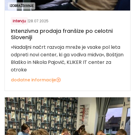
IZOBRAŽEVANJE
intervju
|
28.07.2025
Intenzivna prodaja franšize po celotni
Sloveniji
»Nadaljni načrt razvoja mreže je vsake pol leta
odpreti novi center, ki ga vodiva midva«, Boštjan
Blaško in Nikola Pajović, KLIKER IT center za
otroke
dodatne informacije