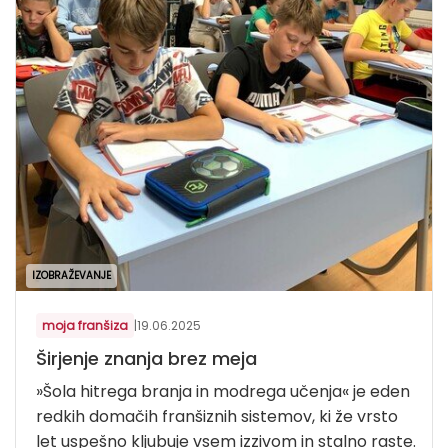
IZOBRAŽEVANJE
moja franšiza
|
19.06.2025
Širjenje znanja brez meja
»Šola hitrega branja in modrega učenja« je eden
redkih domačih franšiznih sistemov, ki že vrsto
let uspešno kljubuje vsem izzivom in stalno raste.