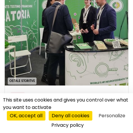
OSTALE STORITVE
regija
|
26.02.2025
This site uses cookies and gives you control over what
Verbatoria širi franšizno družino
you want to activate
Verbatoria nezadržno širi svojo franšizno družino
OK, accept all
Deny all cookies
Personalize
v Evropi - na zemljevidu je nov partner iz Poljske.
Privacy policy
Podjetje je sodelovalo tudi na sejmu...