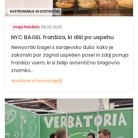
GASTRONOMIJA IN GOSTINSTVO
moja franšiza
|
18.06.2025
NYC BAGEL franšiza, ki diši po uspehu
Newyorški bagel s sarajevsko dušo: kako je
zakonski par zagnal uspešen posel in zdaj ponuja
franšizo vsem, ki si želijo avtentično blagovno
znamko...
dodatne informacije