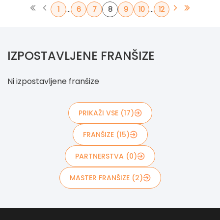
...
...
1
6
7
8
9
10
12
IZPOSTAVLJENE FRANŠIZE
Ni izpostavljene franšize
PRIKAŽI VSE (17)
FRANŠIZE (15)
PARTNERSTVA (0)
MASTER FRANŠIZE (2)