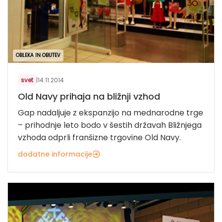
OBLEKA IN OBUTEV
svet
|
14.11.2014
Old Navy prihaja na bližnji vzhod
Gap nadaljuje z ekspanzijo na mednarodne trge
– prihodnje leto bodo v šestih državah Bližnjega
vzhoda odprli franšizne trgovine Old Navy.
dodatne informacije