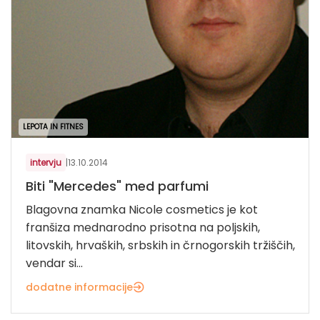
LEPOTA IN FITNES
intervju
|
13.10.2014
Biti "Mercedes" med parfumi
Blagovna znamka Nicole cosmetics je kot
franšiza mednarodno prisotna na poljskih,
litovskih, hrvaških, srbskih in črnogorskih tržiščih,
vendar si...
dodatne informacije