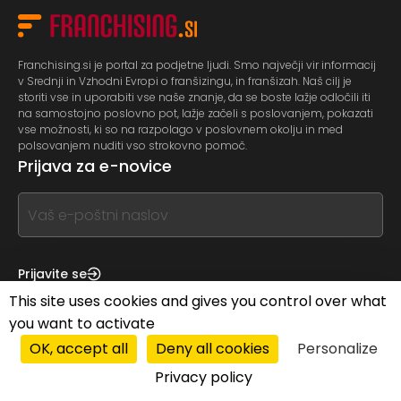
Franchising.si je portal za podjetne ljudi. Smo največji vir informacij
v Srednji in Vzhodni Evropi o franšizingu, in franšizah. Naš cilj je
storiti vse in uporabiti vse naše znanje, da se boste lažje odločili iti
na samostojno poslovno pot, lažje začeli s poslovanjem, pokazati
vse možnosti, ki so na razpolago v poslovnem okolju in med
polsovanjem nuditi vso strokovno pomoč.
Prijava za e-novice
If
you
see
this,
Prijavite se
leave
This site uses cookies and gives you control over what
Imate za nas kakšno vprašanje?
this
you want to activate
form
If
OK, accept all
Deny all cookies
Personalize
field
you
Privacy policy
blank
see