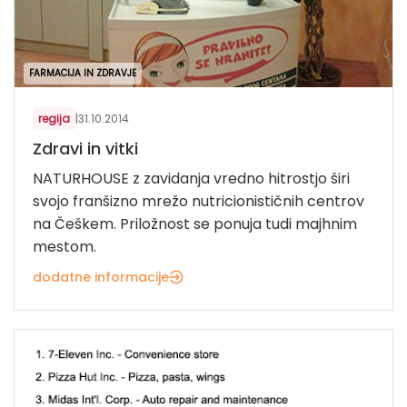
FARMACIJA IN ZDRAVJE
regija
|
31.10.2014
Zdravi in vitki
NATURHOUSE z zavidanja vredno hitrostjo širi
svojo franšizno mrežo nutricionističnih centrov
na Češkem. Priložnost se ponuja tudi majhnim
mestom.
dodatne informacije