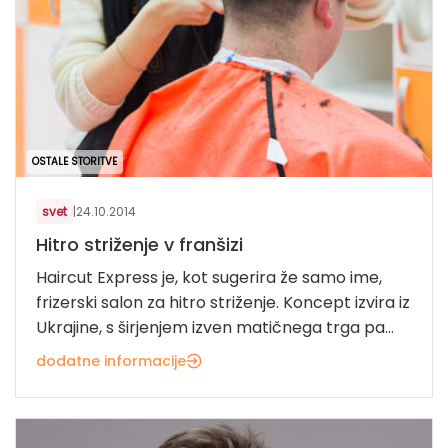
OSTALE STORITVE
svet
|
24.10.2014
Hitro striženje v franšizi
Haircut Express je, kot sugerira že samo ime,
frizerski salon za hitro striženje. Koncept izvira iz
Ukrajine, s širjenjem izven matičnega trga pa...
dodatne informacije