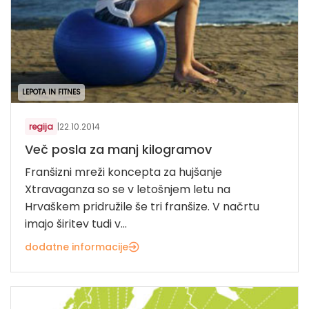
LEPOTA IN FITNES
regija
|
22.10.2014
Več posla za manj kilogramov
Franšizni mreži koncepta za hujšanje
Xtravaganza so se v letošnjem letu na
Hrvaškem pridružile še tri franšize. V načrtu
imajo širitev tudi v...
dodatne informacije