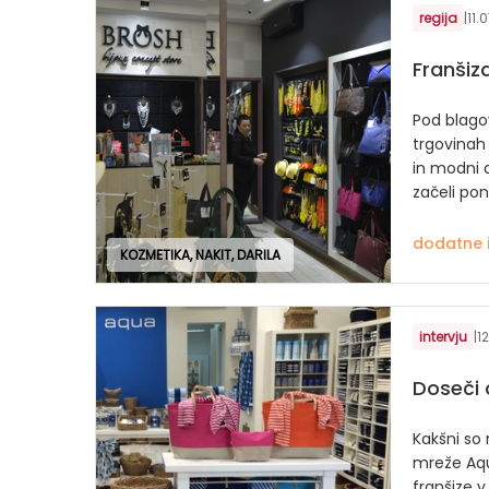
regija
|
11.
Franšiza
Pod blago
trgovinah
in modni d
začeli pon
dodatne 
KOZMETIKA, NAKIT, DARILA
intervju
|
1
Doseči 
Kakšni so 
mreže Aqu
franšize v