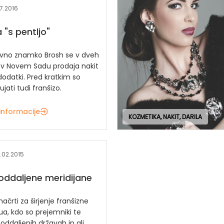
07.2016
 "s pentljo"
vno znamko Brosh se v dveh
 v Novem Sadu prodaja nakit
odatki. Pred kratkim so
ujati tudi franšizo.
informacije
KOZMETIKA, NAKIT, DARILA
2.02.2015
oddaljene meridijane
načrti za širjenje franšizne
a, kdo so prejemniki te
 oddaljenih državah in ali