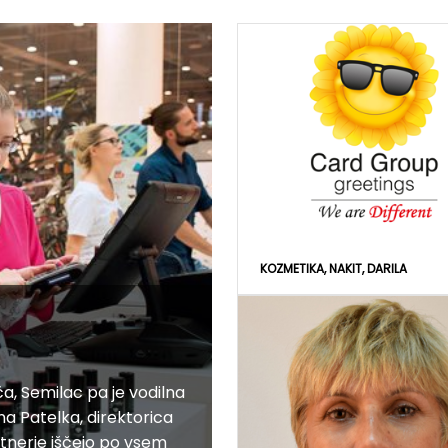
KOZMETIKA, NAKIT, DARILA
a, Semilac pa je vodilna
a Patelka, direktorica
artnerje iščejo po vsem