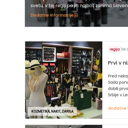
svetu, v tej regiji pa jih najbolj zanima Sloveni
Dodatne informacije
regija
|
14.
Prvi v n
Pred neka
Sada ponu
dobili prv
Srbije v L
dodatne 
KOZMETIKA, NAKIT, DARILA