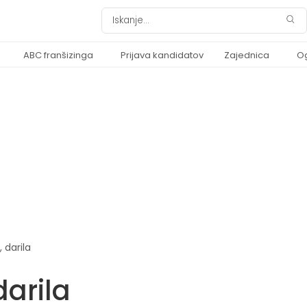
ABC franšizinga
Prijava kandidatov
Zajednica
O
 darila
darila