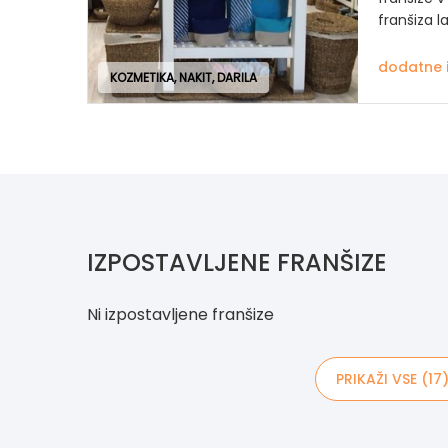
franšiza l
dodatne 
KOZMETIKA, NAKIT, DARILA
IZPOSTAVLJENE FRANŠIZE
Ni izpostavljene franšize
PRIKAŽI VSE (17