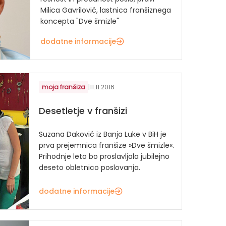
Milica Gavrilović, lastnica franšiznega
koncepta "Dve šmizle"
dodatne informacije
moja franšiza
|
11.11.2016
Desetletje v franšizi
Suzana Daković iz Banja Luke v BiH je
prva prejemnica franšize »Dve šmizle«.
Prihodnje leto bo proslavljala jubilejno
deseto obletnico poslovanja.
dodatne informacije