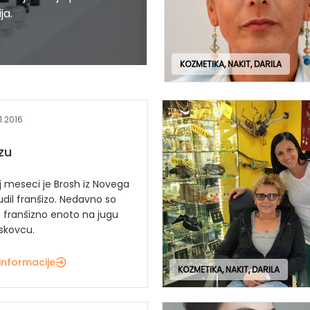
ja.
KOZMETIKA, NAKIT, DARILA
11.2016
izu
j meseci je Brosh iz Novega
dil franšizo. Nedavno so
o franšizno enoto na jugu
eskovcu.
informacije
KOZMETIKA, NAKIT, DARILA