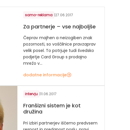
samo-reklama
|
27.06.2017
Za partnerje – vse najboljše
Čeprav majhen a neizogiben znak
pozornosti, so voščilnice pravzaprav
velik posel. To potrjuje tudi švedsko
podjetje Card Group s prodajno
mrežo v...
dodatne informacije
intervju
|
11.06.2017
Franšizni sistem je kot
družina
Pri izbiri partnerjev iščemo predvsem
resnost in predanost poslu, pravi