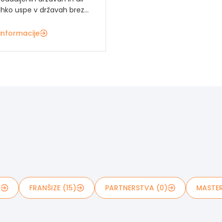
ahko uspe v državah brez...
informacije
)
FRANŠIZE (15)
PARTNERSTVA (0)
MASTER