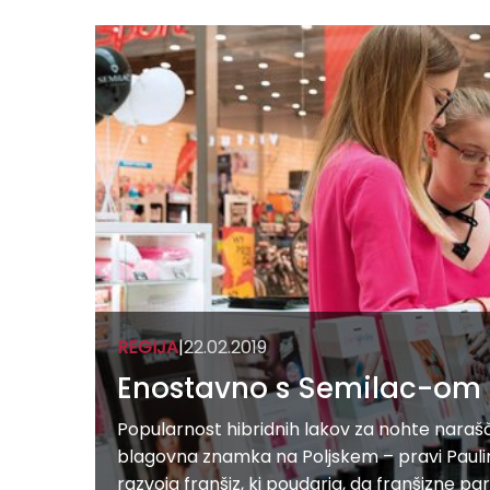
REGIJA
|
22.02.2019
Enostavno s Semilac-om
Popularnost hibridnih lakov za nohte narašč
blagovna znamka na Poljskem – pravi Paulin
razvoja franšiz, ki poudarja, da franšizne p