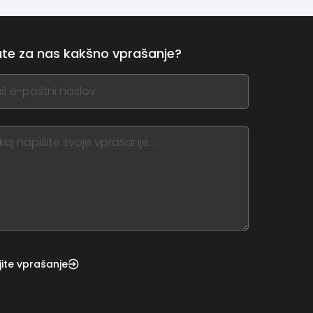
te za nas kakšno vprašanje?
,
ve
m
d
nk
jite vprašanje