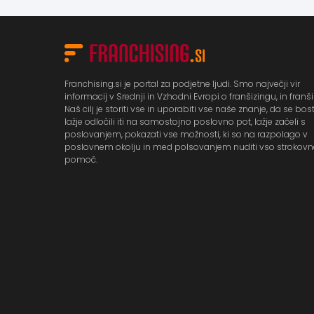
Franchising.si je portal za podjetne ljudi. Smo največji vir
informacij v Srednji in Vzhodni Evropi o franšizingu, in franš
Naš cilj je storiti vse in uporabiti vse naše znanje, da se bos
lažje odločili iti na samostojno poslovno pot, lažje začeli s
poslovanjem, pokazati vse možnosti, ki so na razpolago v
poslovnem okolju in med polsovanjem nuditi vso strokov
pomoč.