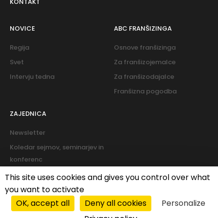
KONTAKT
NOVICE
ABC FRANŠIZINGA
Regija
Osnove franšizinga
Svet
Za franšizojemalce
Intervju tedna
Za franšizodajalce
Franšizna pogodba
ZAJEDNICA
Newsletter
Koledar sejmov, seminarjev in
konferenc
Forum
This site uses cookies and gives you control over what
you want to activate
OK, accept all
Deny all cookies
Personalize
Pravilnik o piškotkih
|
Pravilnik o zasebnosti