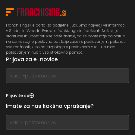
Franchising.si je portal za podjetne ljudi. Smo največji vir informacij
v Srednji in Vzhodni Evropi o franšizingu, in franšizah. Naš cilj je
storiti vse in uporabiti vse naše znanje, da se boste lažje odločili iti
na samostojno poslovno pot, lažje začeli s poslovanjem, pokazati
vse možnosti, ki so na razpolago v poslovnem okolju in med
polsovanjem nuditi vso strokovno pomoč.
Prijava za e-novice
If
you
see
this,
Prijavite se
leave
Imate za nas kakšno vprašanje?
this
form
If
field
you
blank
see