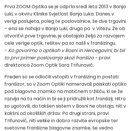
Prva ZOOM Optika se je odprla sredi leta 2013 v Banja
Luki, v okviru Klinike Svjetlost Banja Luka. Danes v
verigi poslujeta, poleg te poslovalnice, še dve trgovini
– ena se nahaja v Banja Luki, druga pa v Vitezu. Že ob
otvoritvi prve trgovine, je obstajala želja za razvojem
cele verige optik, rešitev pa so našli v franšizingu.
-
Ko govorimo o optikah v Bosni in Hercegovini, bi bil
to prvi primer poslovanja skozi franšizo -
pravi
direktorica Zoom Optik Sara Trifunović.
Preden so se odločili vstopiti v franšizing in postati
franšizor, so v Zoom Optiki nameravali poiskati optiko
pod blagovno znamko na matičnem tržišču, ki se že
razvija na ta način in bi se ji pridružili kot franšizij. Hitro
so ugotovili, da takšen sistem v Bosni ne obstaja, niti v
kakšni od okoliških držav. Po drugi strani, pravi
Trifunović, niti velike in dobro razvite evropske ter
svetovne franšizne blagovne znamke, še vedno