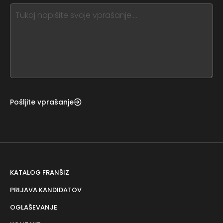
this,
leave
this
form
field
blank
Pošljite vprašanje
KATALOG FRANŠIZ
PRIJAVA KANDIDATOV
OGLAŠEVANJE