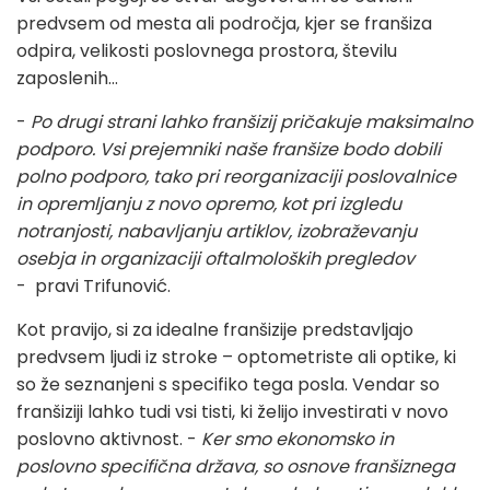
predvsem od mesta ali področja, kjer se franšiza
odpira, velikosti poslovnega prostora, številu
zaposlenih…
-
Po drugi strani lahko franšizij pričakuje maksimalno
podporo. Vsi prejemniki naše franšize bodo dobili
polno podporo, tako pri reorganizaciji poslovalnice
in opremljanju z novo opremo, kot pri izgledu
notranjosti, nabavljanju artiklov, izobraževanju
osebja in organizaciji oftalmoloških pregledov
- pravi Trifunović.
Kot pravijo, si za idealne franšizije predstavljajo
predvsem ljudi iz stroke – optometriste ali optike, ki
so že seznanjeni s specifiko tega posla. Vendar so
franšiziji lahko tudi vsi tisti, ki želijo investirati v novo
poslovno aktivnost. -
Ker smo ekonomsko in
poslovno specifična država, so osnove franšiznega