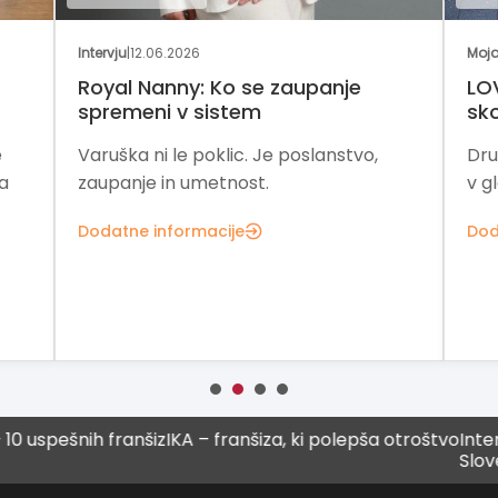
|
12.06.2026
Moja franšiza
|
27.04.20
l Nanny: Ko se zaupanje
LOV Popcorn: trad
meni v sistem
skozi franšizo
a ni le poklic. Je poslanstvo,
Družinska tradicija
nje in umetnost.
v globalno poslovn
ne informacije
Dodatne informacij
spešnih franšiz
IKA – franšiza, ki polepša otroštvo
Intenzivn
Sloveniji