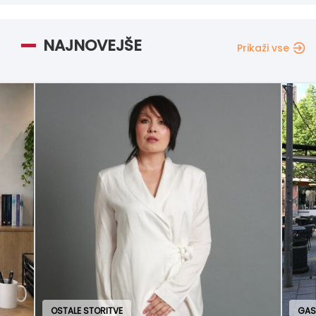
NAJNOVEJŠE
Prikaži vse
 STORITVE
GASTRONOMIJA IN GOS