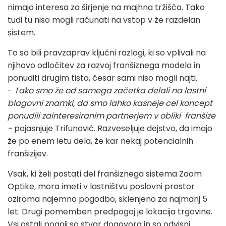
nimajo interesa za širjenje na majhna tržišča. Tako
tudi tu niso mogli računati na vstop v že razdelan
sistem.
To so bili pravzaprav ključni razlogi, ki so vplivali na
njihovo odločitev za razvoj franšiznega modela in
ponuditi drugim tisto, česar sami niso mogli najti.
-
Tako smo že od samega začetka delali na lastni
blagovni znamki, da smo lahko kasneje cel koncept
ponudili zainteresiranim partnerjem v obliki franšize
-
pojasnjuje Trifunović. Razveseljuje dejstvo, da imajo
že po enem letu dela, že kar nekaj potencialnih
franšizijev.
Vsak, ki želi postati del franšiznega sistema Zoom
Optike, mora imeti v lastništvu poslovni prostor
oziroma najemno pogodbo, sklenjeno za najmanj 5
let. Drugi pomemben predpogoj je lokacija trgovine.
Vsi ostali pogoji so stvar dogovora in so odvisni