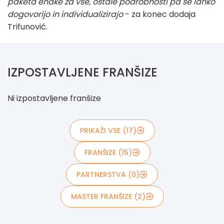
paketa enake za vse, ostale podrobnosti pa se lahko
dogovorijo in individualizirajo
- za konec dodaja
Trifunović.
IZPOSTAVLJENE FRANŠIZE
Ni izpostavljene franšize
PRIKAŽI VSE (17)
FRANŠIZE (15)
PARTNERSTVA (0)
MASTER FRANŠIZE (2)