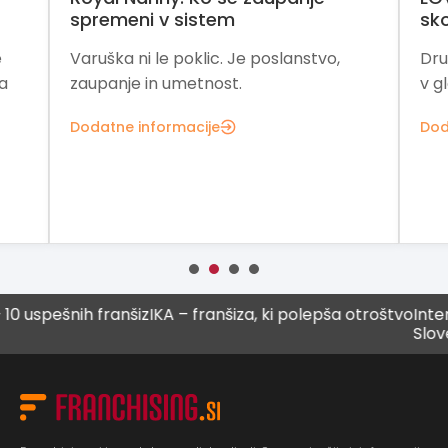
spremeni v sistem
skozi
Varuška ni le poklic. Je poslanstvo,
Družin
zaupanje in umetnost.
v glob
Dodatne informacije
Dodatn
spešnih franšiz
IKA – franšiza, ki polepša otroštvo
Intenziv
Sloveniji