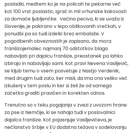
posladki, medtem ko je na policah te pekarne več
kot 100 vrst poslastic, igrač in mil vrhunske kakovosti
za domače ljubljenčke. Večina peciva, ki se uvaža iz
Slovenije, je pakirano v lepo oblikovanih vrečkah, v
ponudbi pa so tudi izdelki brez embalaže. V
pogodbenih obveznostih je zapisano, da mora
franšizojemalec najmanj 70 odstotkov blaga
nabavljati pri dajalcu franšize, preostanek pa lahko
izbirajo in nabavljajo sami. Kot pravi Nevena Vasiljević,
se kljub temu o vsem posvetuje z Nastjo Verdenik,
med drugim tudi zato, ker misli, da ima ona veliko več
izkušenj v tem poslu in ker si želi že od samega
začetka graditi pravičen in korekten odnos.
Trenutno so v teku pogajanja v zvezi z uvozom hrane
za pse iz Nemčije, ki se nahaja tudi v poslovalnici
dajalca franšize. Kot pojasnjuje Vasiljevićeva, je
nečlanstvo Srbije v EU dodatna težava v sodelovanju