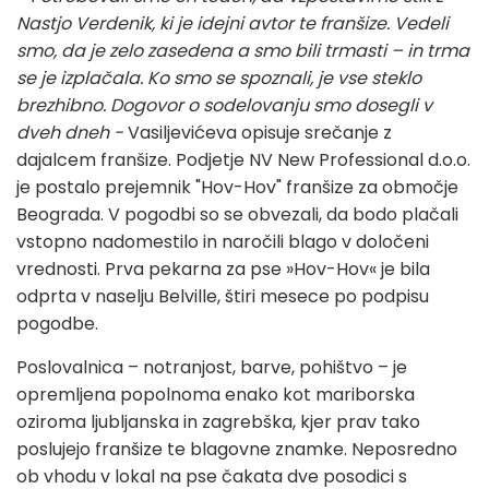
Nastjo Verdenik, ki je idejni avtor te franšize. Vedeli
smo, da je zelo zasedena a smo bili trmasti – in trma
se je izplačala. Ko smo se spoznali, je vse steklo
brezhibno. Dogovor o sodelovanju smo dosegli v
dveh dneh -
Vasiljevićeva opisuje srečanje z
dajalcem franšize. Podjetje NV New Professional d.o.o.
je postalo prejemnik "Hov-Hov" franšize za območje
Beograda. V pogodbi so se obvezali, da bodo plačali
vstopno nadomestilo in naročili blago v določeni
vrednosti. Prva pekarna za pse »Hov-Hov« je bila
odprta v naselju Belville, štiri mesece po podpisu
pogodbe.
Poslovalnica – notranjost, barve, pohištvo – je
opremljena popolnoma enako kot mariborska
oziroma ljubljanska in zagrebška, kjer prav tako
poslujejo franšize te blagovne znamke. Neposredno
ob vhodu v lokal na pse čakata dve posodici s