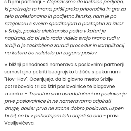
s tujimi partnerji. -
Čeprav smo do lastnice podjetja,
ki proizvaja to hrano, prišli preko priporočila in gre za
zelo profesionalno in podjetno žensko, nam je po
razgovoru s svojim špediterjem o postopkih za izvoz
v Srbijo, poslala elektronsko pošto v kateri je
napisala, da bi zelo rada videla svojo hrano tudi v
Srbiji a je zaskrbljena zaradi procedur in komplikacij
na katere bo naletela pri zagonu poslov.
V bližnji prihodnosti namerava s poslovnimi partnerji
samostojno pokriti beograjsko tržišče s pekarnami
"Hov-Hov". Ocenjujejo, da bi glavno mesto Srbije
potrebovalo tri do štiri poslovalnice te blagovne
znamke. -
Trenutno smo osredotočeni na poslovanje
prve poslovalnice in ne nameravamo odpirati
druge, dokler prva ne začne dobro poslovati. Uspeh
bi bil, če bi v prihodnjem letu odprli še eno -
pravi
Vasiljevićeva.