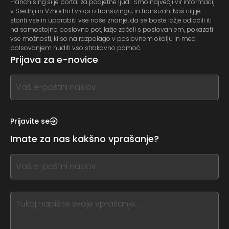
Franchising.si je portal za podjetne ljudi. Smo največji vir informacij
v Srednji in Vzhodni Evropi o franšizingu, in franšizah. Naš cilj je
storiti vse in uporabiti vse naše znanje, da se boste lažje odločili iti
na samostojno poslovno pot, lažje začeli s poslovanjem, pokazati
vse možnosti, ki so na razpolago v poslovnem okolju in med
polsovanjem nuditi vso strokovno pomoč.
Prijava za e-novice
If
you
see
this,
Prijavite se
leave
Imate za nas kakšno vprašanje?
this
form
If
field
you
blank
see
this,
leave
this