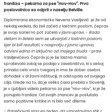
franšiza – pekarna za pse "Hov-Hov". Prvo
poslovalnico so odprli v naselju Belville.
Diplomirana ekonomistka Nevena Vasiljević je že od
nekdaj vedela, da želi začeti z lastnim poslom, čeprav
je svojo karierno pot začela v javni upravi. -
Rada
delam in želela sem se ukvarjati z lastnim poslom,
kjer bi bili rezultati, v nasprotju z javno upravo,
odvisni edino in izključno od mojega truda -
pravi
Vasiljevićeva. Čeprav jo je še lastna mama
spraševala zakaj se podaja v zasebništvo, ki s seboj
prinaša celo vrsto tveganj in ima že dober osebni
dohodek v državni inštituciji, ni odstopala od svojega
cilja. Glede na to, da je veliko časa prebila v Sloveniji,
je v Ljubljani videla pekarno za pse "Hov-Hov", ki je že
ponujala franšize. Od svojih znancev je poslušala
samo pozitivne kritike in ni bilo več dileme.
-
Potrebovali smo en teden, da vzpostavimo stik z