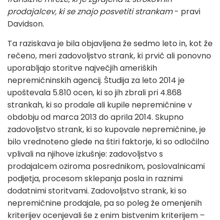
prodajalcev, ki se znajo posvetiti strankam
- pravi
Davidson.
Ta raziskava je bila objavljena že sedmo leto in, kot že
rečeno, meri zadovoljstvo strank, ki prvič ali ponovno
uporabljajo storitve največjih ameriških
nepremičninskih agencij. Študija za leto 2014 je
upoštevala 5.810 ocen, ki so jih zbrali pri 4.868
strankah, ki so prodale ali kupile nepremičnine v
obdobju od marca 2013 do aprila 2014. Skupno
zadovoljstvo strank, ki so kupovale nepremičnine, je
bilo vrednoteno glede na štiri faktorje, ki so odločilno
vplivali na njihove izkušnje: zadovoljstvo s
prodajalcem oziroma posrednikom, poslovalnicami
podjetja, procesom sklepanja posla in raznimi
dodatnimi storitvami. Zadovoljstvo strank, ki so
nepremičnine prodajale, pa so poleg že omenjenih
kriterijev ocenjevali še z enim bistvenim kriterijem –