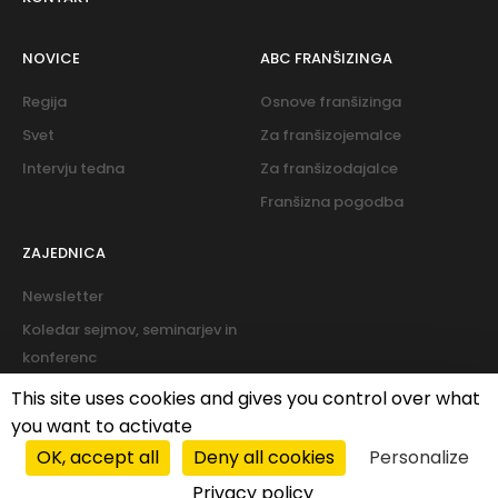
NOVICE
ABC FRANŠIZINGA
Regija
Osnove franšizinga
Svet
Za franšizojemalce
Intervju tedna
Za franšizodajalce
Franšizna pogodba
ZAJEDNICA
Newsletter
Koledar sejmov, seminarjev in
konferenc
Forum
This site uses cookies and gives you control over what
you want to activate
OK, accept all
Deny all cookies
Personalize
Pravilnik o piškotkih
|
Pravilnik o zasebnosti
Privacy policy
© 2026 PROFIT franchise services d.o.o. All rights reserved.