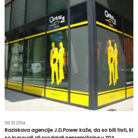
06.10.2014
Raziskava agencije J.D.Power kaže, da so bili tisti, ki
so kupovali ali prodajali nepremičnine v ZDA,