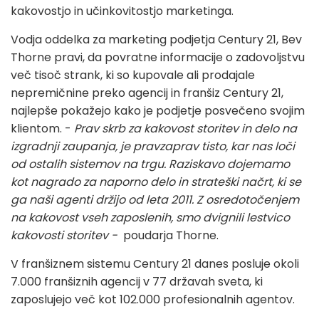
kakovostjo in učinkovitostjo marketinga.
Vodja oddelka za marketing podjetja Century 21, Bev
Thorne pravi, da povratne informacije o zadovoljstvu
več tisoč strank, ki so kupovale ali prodajale
nepremičnine preko agencij in franšiz Century 21,
najlepše pokažejo kako je podjetje posvečeno svojim
klientom. -
Prav skrb za kakovost storitev in delo na
izgradnji zaupanja, je pravzaprav tisto, kar nas loči
od ostalih sistemov na trgu. Raziskavo dojemamo
kot nagrado za naporno delo in strateški načrt, ki se
ga naši agenti držijo od leta 2011. Z osredotočenjem
na kakovost vseh zaposlenih, smo dvignili lestvico
kakovosti storitev -
poudarja Thorne.
V franšiznem sistemu Century 21 danes posluje okoli
7.000 franšiznih agencij v 77 državah sveta, ki
zaposlujejo več kot 102.000 profesionalnih agentov.