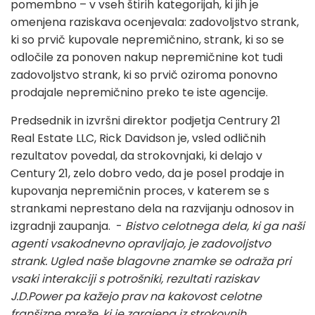
pomembno – v vseh štirih kategorijah, ki jih je
omenjena raziskava ocenjevala: zadovoljstvo strank,
ki so prvič kupovale nepremičnino, strank, ki so se
odločile za ponoven nakup nepremičnine kot tudi
zadovoljstvo strank, ki so prvič oziroma ponovno
prodajale nepremičnino preko te iste agencije.
Predsednik in izvršni direktor podjetja Centrury 21
Real Estate LLC, Rick Davidson je, vsled odličnih
rezultatov povedal, da strokovnjaki, ki delajo v
Century 21, zelo dobro vedo, da je posel prodaje in
kupovanja nepremičnin proces, v katerem se s
strankami neprestano dela na razvijanju odnosov in
izgradnji zaupanja. -
Bistvo celotnega dela, ki ga naši
agenti vsakodnevno opravljajo, je zadovoljstvo
strank. Ugled naše blagovne znamke se odraža pri
vsaki interakciji s potrošniki, rezultati raziskav
J.D.Power pa kažejo prav na kakovost celotne
franšizne mreže, ki je zgrajena iz strokovnih