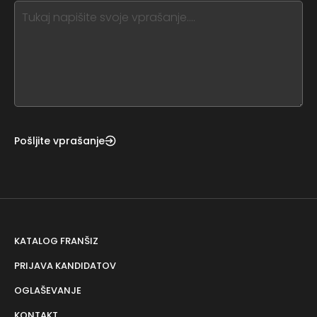
this,
leave
this
form
field
blank
Pošljite vprašanje
KATALOG FRANŠIZ
PRIJAVA KANDIDATOV
OGLAŠEVANJE
KONTAKT