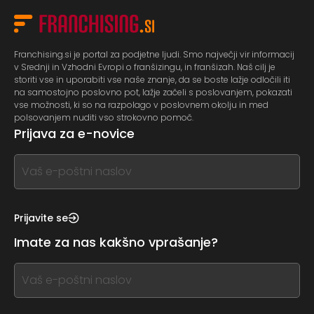
Franchising.si je portal za podjetne ljudi. Smo največji vir informacij
v Srednji in Vzhodni Evropi o franšizingu, in franšizah. Naš cilj je
storiti vse in uporabiti vse naše znanje, da se boste lažje odločili iti
na samostojno poslovno pot, lažje začeli s poslovanjem, pokazati
vse možnosti, ki so na razpolago v poslovnem okolju in med
polsovanjem nuditi vso strokovno pomoč.
Prijava za e-novice
If
you
see
this,
Prijavite se
leave
Imate za nas kakšno vprašanje?
this
form
If
field
you
blank
see