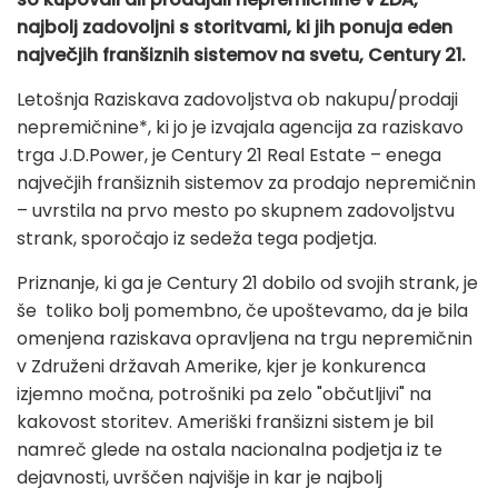
najbolj zadovoljni s storitvami, ki jih ponuja eden
največjih franšiznih sistemov na svetu, Century 21.
Letošnja Raziskava zadovoljstva ob nakupu/prodaji
nepremičnine*, ki jo je izvajala agencija za raziskavo
trga J.D.Power, je Century 21 Real Estate – enega
največjih franšiznih sistemov za prodajo nepremičnin
– uvrstila na prvo mesto po skupnem zadovoljstvu
strank, sporočajo iz sedeža tega podjetja.
Priznanje, ki ga je Century 21 dobilo od svojih strank, je
še toliko bolj pomembno, če upoštevamo, da je bila
omenjena raziskava opravljena na trgu nepremičnin
v Združeni državah Amerike, kjer je konkurenca
izjemno močna, potrošniki pa zelo "občutljivi" na
kakovost storitev. Ameriški franšizni sistem je bil
namreč glede na ostala nacionalna podjetja iz te
dejavnosti, uvrščen najvišje in kar je najbolj