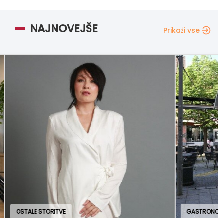
NAJNOVEJŠE
Prikaži vse
GASTRONOMIJA IN GOSTINSTVO
OBL